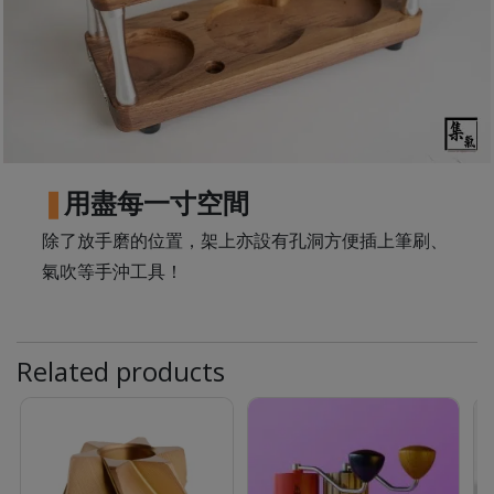
至
星
期
日
(
包
用盡每一寸空間
括
公
除了放手磨的位置，架上亦設有孔洞方便插上筆刷、
眾
氣吹等手沖工具！
假
期
)
Related products
1
2
:
0
0