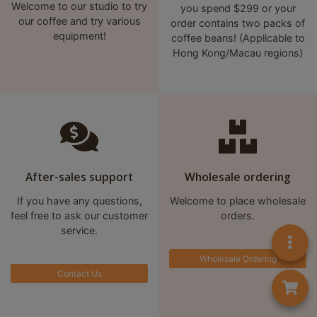
8
Welcome to our studio to try
you spend $299 or your
our coffee and try various
order contains two packs of
2
equipment!
coffee beans! (Applicable to
9
Hong Kong/Macau regions)
2
3
7
After-sales support
Wholesale ordering
If you have any questions,
Welcome to place wholesale
feel free to ask our customer
orders.
service.
Wholesale Ordering
Contact Us