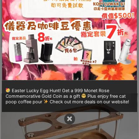
A
2
出
口
5
分
鐘
天然用料，厚實耐用
到
)
精選FAS級北美黑胡桃木打造，厚實堅固的木材為你
的咖啡區增添自然氣息！
營
業
Easter Lucky Egg Hunt! Get a 999 Monet Rose
Commemorative Gold Coin as a gift
Plus enjoy free cat
時
poop coffee pour
Check out more deals on our website!
間
：
×
星
期
一