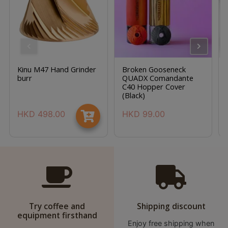
p
m
-
9
:
Kinu M47 Hand Grinder
Broken Gooseneck
0
burr
QUADX Comandante
C40 Hopper Cover
0
(Black)
p
HKD
498.00
HKD
99.00
m
聯
絡
電
話
：
Try coffee and
Shipping discount
5
equipment firsthand
4
Enjoy free shipping when