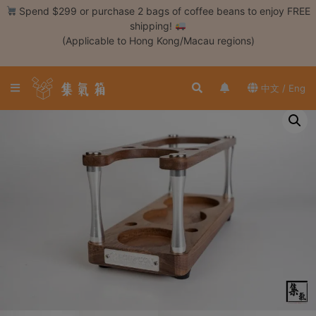
Skip
Spend $299 or purchase 2 bags of coffee beans to enjoy FREE
to
shipping!
content
(Applicable to Hong Kong/Macau regions)
Login /
Register
中文 / Eng
Coffee
Bean
Hand
Drip
Tools
Espresso
Cold
Drip
Tool
Siphon
Tools