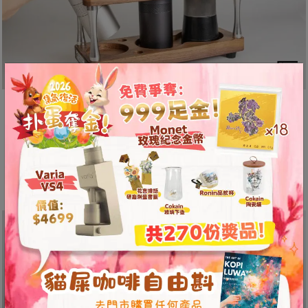
8
號
利
森
工
業
整齊收納，告別凌亂工作桌！
大
廈
作為咖啡愛好者，當然連收納用具也要比一般人更講
4
究！Forzcon 手沖工具收納架美觀且實用，保持工作
座
桌整齊
1
樓
(
鑽
石
山
站