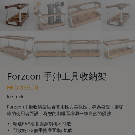
Turkish
Coffee
Coffee
Roasting
Other
coffee
equipments
Forzcon 手沖工具收納架
All
Products
HKD
339.00
Hobby
In stock
Community
Save $
Forzcon手磨收納架結合實用性與美觀性，專為喜愛手磨咖
啡的使用者而設，為您的咖啡區增添一絲自然的優雅！
Classes
精選FAS級北美黑胡桃木打造
FAQ
可收納1-3個手搖磨豆機/ 氣吹