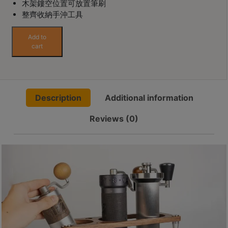
木架鏤空位置可放置筆刷
Contact
整齊收納手沖工具
Us
Forzcon
Add to
手
cart
門
沖
市
工
地
具
收
址
Description
Additional information
納
：
架
香
Reviews (0)
quantity
港
鑽
石
山
五
芳
街
2